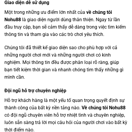
Giao diện dễ sử dụng
Một trong những ưu điểm lớn nhất của
về chúng tôi
Nohu88
là giao diện người dùng thân thiện. Ngay từ lần
đầu truy cập, bạn sẽ cảm thấy dễ dàng trong việc tìm kiếm
thông tin và tham gia vào các trò chơi yêu thích.
Chúng tôi đã thiết kế giao diện sao cho phù hợp với cả
những người chơi mới và những người chơi có kinh
nghiệm. Mọi thông tin đều được phân loại rõ ràng, giúp
bạn tiết kiệm thời gian và nhanh chóng tìm thấy những gì
mình cần.
Đội ngũ hỗ trợ chuyên nghiệp
Hỗ trợ khách hàng là một yếu tố quan trọng quyết định sự
thành công của bất kỳ nền tảng nào.
Về chúng tôi Nohu88
có đội ngũ chuyên viên hỗ trợ nhiệt tình và chuyên nghiệp,
luôn sẵn sàng trả lời mọi câu hỏi của người chơi vào bất kỳ
thời điểm nào.