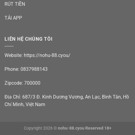
RÚT TIỀN
TẢI APP
LIÊN HỆ CHÚNG TÔI
Website: https://nohu-88.cyou/
Phone: 0837988143
Zipcode: 700000
Địa Chỉ: 687/3 Đ. Kinh Dương Vương, An Lạc, Bình Tân, Hồ
Chí Minh, Việt Nam
Copyright 2026 ©
nohu-88.cyou Reserved 18+