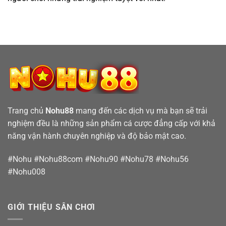
Trang chủ
Nohu88
mang đến các dịch vụ mà bạn sẽ trải
nghiệm đều là những sản phẩm cá cược đẳng cấp với khả
năng vận hành chuyên nghiệp và độ bảo mật cao.
#Nohu #Nohu88com #Nohu90 #Nohu78 #Nohu56
#Nohu008
GIỚI THIỆU SÂN CHƠI