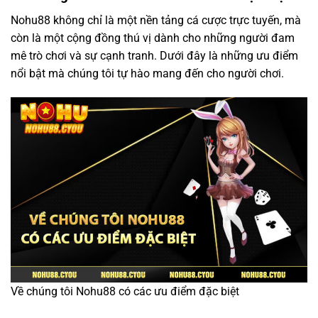
Nohu88 không chỉ là một nền tảng cá cược trực tuyến, mà
còn là một cộng đồng thú vị dành cho những người đam
mê trò chơi và sự cạnh tranh. Dưới đây là những ưu điểm
nổi bật mà chúng tôi tự hào mang đến cho người chơi.
Về chúng tôi Nohu88 có các ưu điểm đặc biệt